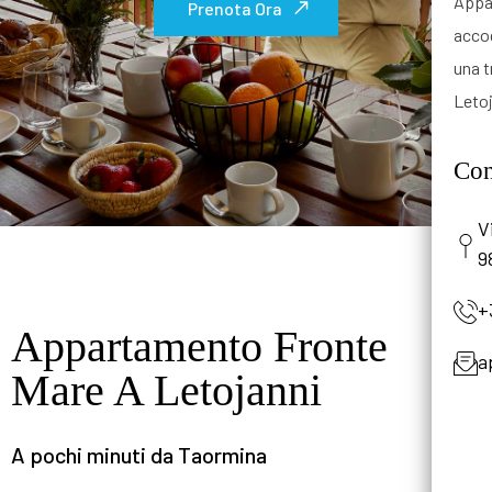
Appa
Scopri Appartamento Blue Holiday
Scopri Appartamento Blue Holiday
Scopri L'appartamento
Prenota Ora
Prenota Ora
accog
una t
Letoj
Con
V
9
+
Appartamento Fronte
a
Mare A Letojanni
A pochi minuti da Taormina